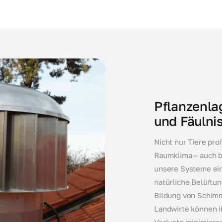
Pflanzenl
und Fäulni
Nicht nur Tiere pr
Raumklima – auch b
unsere Systeme ein
natürliche Belüftun
Bildung von Schimme
Landwirte können i
Verluste minimiere