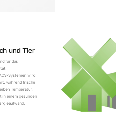
ch und Tier
end für das
tät
 GACS-Systemen wird
rt, während frische
leiben Temperatur,
t in einem gesunden
nergieaufwand.