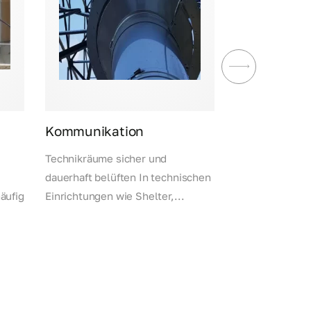
Kommunikation
Handel
Technikräume sicher und
Frische Luft in
dauerhaft belüften In technischen
Markthallen G
äufig
Einrichtungen wie Shelter,...
sorgen in Einka