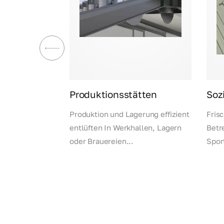
Produktionsstätten
Soz
kaufs- und
Produktion und Lagerung effizient
Frisc
-Systeme
entlüften In Werkhallen, Lagern
Betr
entren,...
oder Brauereien...
Sport