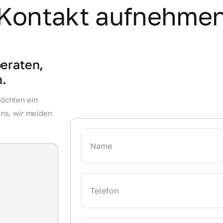
Kontakt aufnehme
beraten,
h.
öchten ein
uns, wir melden