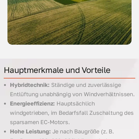
Hauptmerkmale und Vorteile
Hybridtechnik:
Ständige und zuverlässige
Entlüftung unabhängig von Windverhältnissen.
Energieeffizienz:
Hauptsächlich
windgetrieben, im Bedarfsfall Zuschaltung des
sparsamen EC-Motors.
Hohe Leistung:
Je nach Baugröße (z. B.