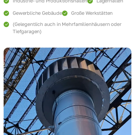
Industrie- und Produktionshallen
Lagerhallen
Gewerbliche Gebäude
Große Werkstätten
(Gelegentlich auch in Mehrfamilienhäusern oder
Tiefgaragen)